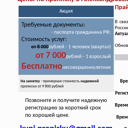
Прай
Акция
В свя
Требуемые документы:
Росси
- паспорта гражданина РФ;
Актуа
Стоимость услуг:
Обнов
от 8 000
рублей - 1 человек (квартал)
от 7 000
рублей - 1 взрослый
Бесплатно
несовершеннолетние
Вре
На заметку
- примерная стоимость
надежной
прописки от 9 800 рублей
Регис
Позвоните и получите надежную
Време
регистрацию за короткий срок
по хорошей цене.
Време