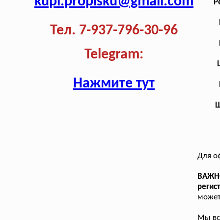
kupi.propisku@gmail.com
Р
Тел. 7-937-796-30-96
Telegram:
Нажмите тут
Ш
Для о
ВАЖН
регис
может
Мы вс